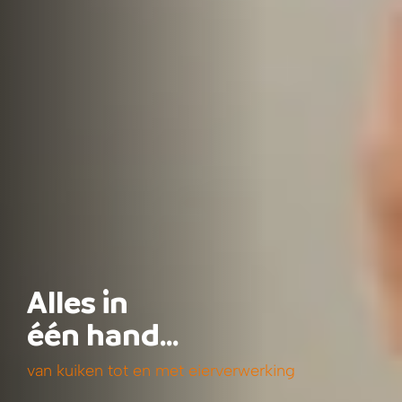
Alles in
één hand…
van kuiken tot en met eierverwerking