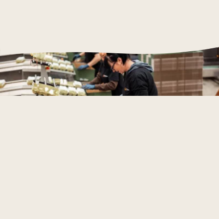
we in de toekomst van jonge boeren. Elk ei en eiproduct
hun eigen bedrijf. Deze pool zorgt voor risicospreiding en
dat wij verkopen komt van onze 150 pluimveehouders in
stelt ons in staat eiproducten op voorraad te leggen voor
Nederland en Duitsland, waarvan we velen al jarenlang
onze klanten. Zo bieden we niet alleen leverzekerheid,
ondersteunen bij duurzame en innovatieve bedrijfsvoering.
maar helpen we ook onze klanten hun inkooprisico te
Met ons concept Powerful Eggs bieden we boeren een
verkleinen.
eerlijke vergoeding die hun kosten dekt en extra ruimte
geeft voor investeringen in duurzame en diervriendelijke
landbouw. Jonge ondernemers helpen we bij het
opstarten van hun eigen boerderijen door hen te
ondersteunen met technologie, kennis en eerlijke
contracten. Zo waarborgen we niet alleen de productie
van hoogwaardige eieren, maar dragen we ook bij aan de
continuïteit van de landbouw en een duurzame
voedselvoorziening voor de toekomst.
Circulariteit